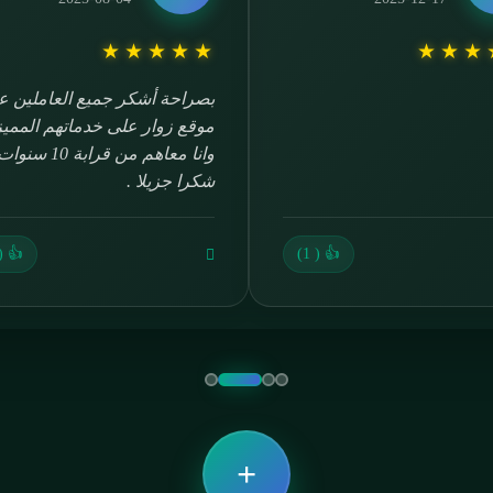
★
★
★
★
★
★
★
★
★
★
اتعامل معهم من 2018 وماشاءالله
موقع زوار ثقة واحترا
ولا غلطة يعطيكم العافيه على
جهودكم الجميلة
👍 ( 22)
+