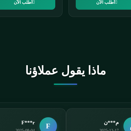
أطلب الآن
أطلب الآن
ماذا يقول عملاؤنا
n***1
a***l
N
A
2025-11-11
2025-05-16