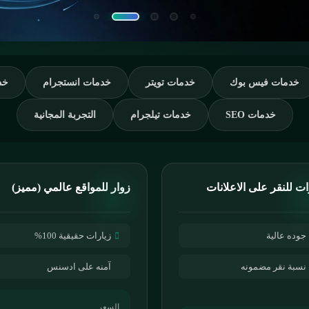
خدمات فيس بوك
خدمات تويتر
خدمات انستجرام
خد
خدمات SEO
خدمات تيلجرام
التجربة المجانية
ات للنقر على الاعلانات
زوار للمواقع عالمي (مميز)
جوده عالية
زيارات حقيقية 100%
نسبة نقر مضمونه
آمنه على ادسنس
السعر