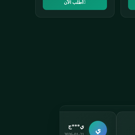
أطلب الآن
m***a
M
2025-09-09